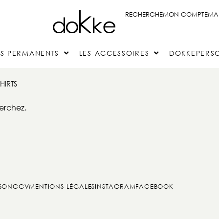
RECHERCHE
MON COMPTE
MA 
ES PERMANENTS
LES ACCESSOIRES
DOKKEPERSO
HIRTS
erchez.
ISON
CGV
MENTIONS LÉGALES
INSTAGRAM
FACEBOOK